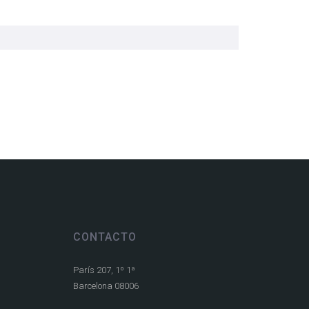
CONTACTO
París 207, 1º 1ª
Barcelona 08006