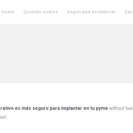
Home
Quiénes somos
Seguridad en Internet
Ser
rativo es más seguro para implantar en tu pyme
without hav
set.