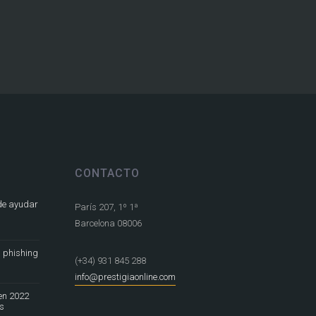
CONTACTO
de ayudar
París 207, 1º 1ª
Barcelona 08006
l phishing
(+34) 931 845 288
info@prestigiaonline.com
en 2022
es