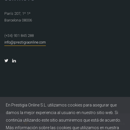
París 207, 1º 1ª
Barcelona 08006
(+34) 931 845 288
info@prestigiaonline.com
En Prestigia Online S.L. utilizamos cookies para asegurar que
damos la mejor experiencia al usuario en nuestro sitio web. Si
continúa utilizando este sitio asumiremos que está de acuerdo.
Made with
by
Prestigia
–
Aviso legal
-
Política de privacidad
-
Política
Más información sobre las cookies que utilizamos en nuestra