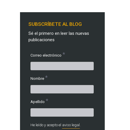
SUBSCRÍBETE AL BLOG
Sé el primero en leer las nuevas
publicaciones
*
Correo electrónico
*
Nombre
*
Apellido
He leído y acepto el
aviso legal
.