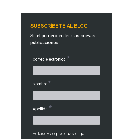
SUBSCRÍBETE AL BLOG
Sé el primero en leer las nuevas
publicaciones
*
Correo electrónico
*
Nombre
*
Apellido
He leído y acepto el
aviso legal
.