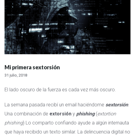
Mi primera sextorsión
31 julio, 2018
El lado oscuro de la fuerza es cada vez más oscuro.
La semana pasada recibí un email haciéndome
sextorsión
.
Una combinación de
extorsión
y
phishing
(
extortion
phishing
) Lo comparto confiando ayude a algún internauta
que haya recibido un texto similar. La delincuencia digital no