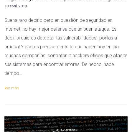
18 abril, 2018
Suena raro decirlo pero en cuestión de seguridad en
Internet, no hay mejor defensa que un buen ataque. Es
decir, si quieres detectar tus vulnerabilidades, ¡ponlas a
prueba! Y eso es precisamente lo que hacen hoy en día
muchas compañías: contratan a hackers éticos que atacan
sus sistemas para encontrar errores. De hecho, hace
tiempo…
leer más