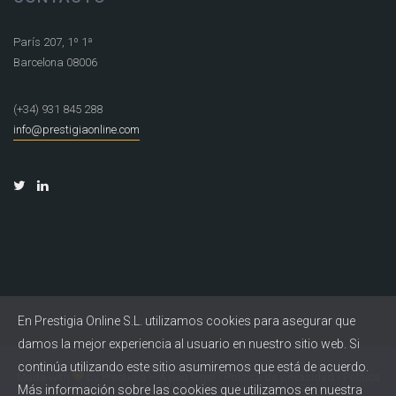
París 207, 1º 1ª
Barcelona 08006
(+34) 931 845 288
info@prestigiaonline.com
En Prestigia Online S.L. utilizamos cookies para asegurar que
damos la mejor experiencia al usuario en nuestro sitio web. Si
continúa utilizando este sitio asumiremos que está de acuerdo.
Made with
by
Prestigia
–
Aviso legal
-
Política de privacidad
-
Política
Más información sobre las cookies que utilizamos en nuestra