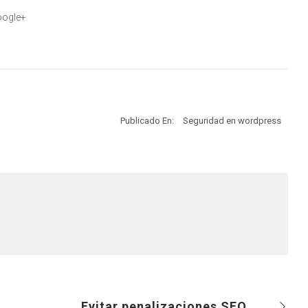
ogle+
Publicado En:
Seguridad en wordpress
Evitar penalizaciones SEO en páginas sin HTTPS