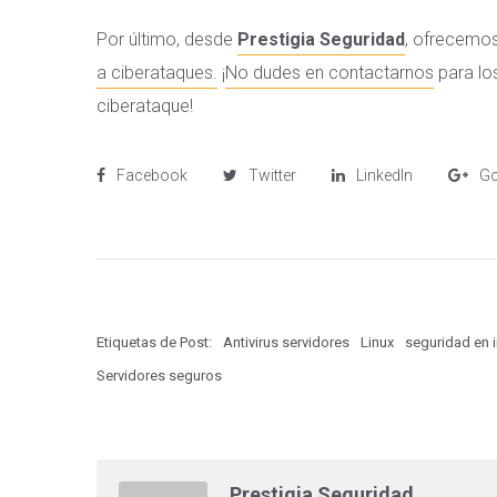
Por último, desde
Prestigia Seguridad
, ofrecemos
a ciberataques.
¡
No dudes en contactarnos
para lo
ciberataque!
Facebook
Twitter
LinkedIn
Go
Etiquetas de Post:
Antivirus servidores
Linux
seguridad en i
Servidores seguros
Prestigia Seguridad