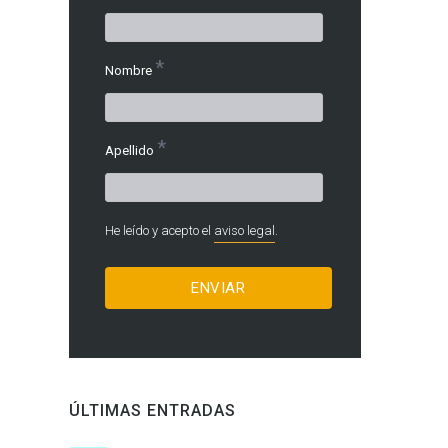
*
Nombre
*
Apellido
He leído y acepto el
aviso legal
.
ÚLTIMAS ENTRADAS