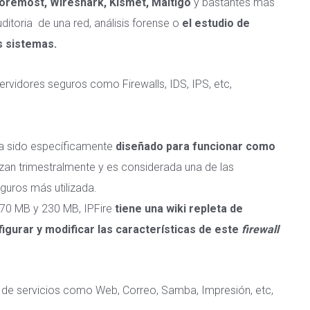
Foremost, Wireshark, Kismet, Maltigo
y bastantes más
itoria de una red, análisis forense o
el estudio de
s sistemas.
ervidores seguros como Firewalls, IDS, IPS, etc,
a sido específicamente
diseñado para funcionar como
zan trimestralmente y es considerada una de las
eguros más utilizada.
170 MB y 230 MB, IPFire
tiene una wiki repleta de
igurar y modificar las características de este
f
irewall
 de servicios como Web, Correo, Samba, Impresión, etc,