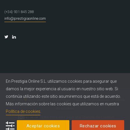
(+34) 931 845 288
info@prestigiaonline.com
En Prestigia Online S.L. utilizamos cookies para asegurar que
damos la mejor experiencia al usuario en nuestro sitio web. Si
continúa utilizando este sitio asumiremos que está de acuerdo.
Made with
by
Prestigia
–
Aviso legal
-
Política de privacidad
-
Política
Más información sobre las cookies que utilizamos en nuestra
de cookies
Política de cookies
.
Esta obra está bajo una
licencia de Creative
Aceptar cookies
Rechazar cookies
Commons