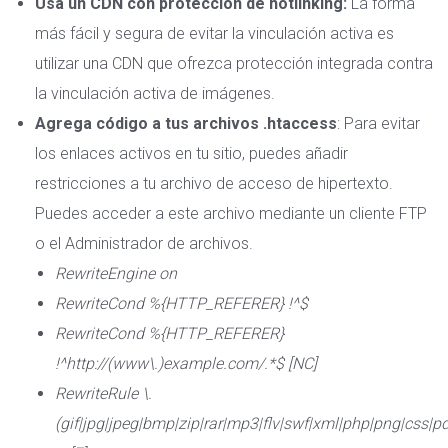
Usa un CDN con protección de hotlinking:
La forma
más fácil y segura de evitar la vinculación activa es
utilizar una CDN que ofrezca protección integrada contra
la vinculación activa de imágenes.
Agrega código a tus archivos .htaccess
: Para evitar
los enlaces activos en tu sitio, puedes añadir
restricciones a
tu archivo de acceso de hipertexto
.
Puedes acceder a este archivo mediante un cliente FTP
o el Administrador de archivos.
RewriteEngine on
RewriteCond %{HTTP_REFERER} !^$
RewriteCond %{HTTP_REFERER}
!^http://(www\.)example.com/.*$ [NC]
RewriteRule \.
(gif|jpg|jpeg|bmp|zip|rar|mp3|flv|swf|xml|php|png|css|pd