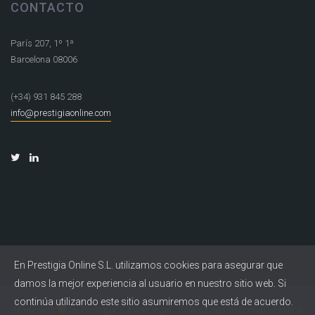
CONTACTO
París 207, 1º 1ª
Barcelona 08006
(+34) 931 845 288
info@prestigiaonline.com
En Prestigia Online S.L. utilizamos cookies para asegurar que
damos la mejor experiencia al usuario en nuestro sitio web. Si
continúa utilizando este sitio asumiremos que está de acuerdo.
Made with
by
Prestigia
–
Aviso legal
-
Política de privacidad
-
Política