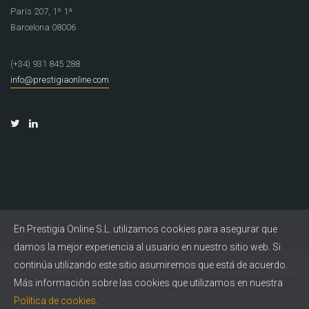
París 207, 1º 1ª
Barcelona 08006
(+34) 931 845 288
info@prestigiaonline.com
En Prestigia Online S.L. utilizamos cookies para asegurar que
damos la mejor experiencia al usuario en nuestro sitio web. Si
continúa utilizando este sitio asumiremos que está de acuerdo.
Made with
by
Prestigia
–
Aviso legal
-
Política de privacidad
-
Política
Más información sobre las cookies que utilizamos en nuestra
de cookies
Política de cookies
.